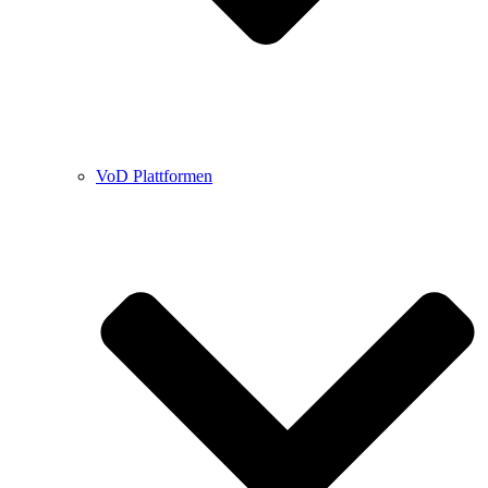
VoD Plattformen