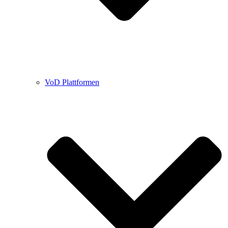
VoD Plattformen