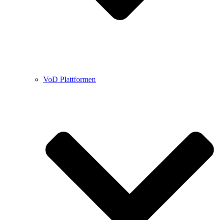
VoD Plattformen