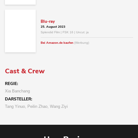
Blu-ray
25. August 2023
Splendid Film | FSK 16 | Uncut: ja
Bei Amazon.de kaufen
(Werbung)
Cast & Crew
REGIE:
Xia Banchang
DARSTELLER:
Tang Yinuo, Peilin Zhao, Wang Ziyi