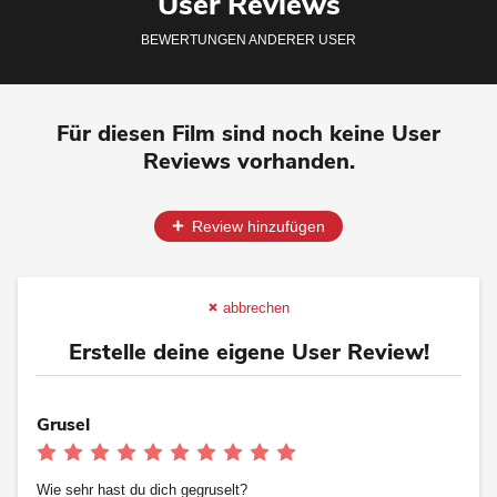
User Reviews
BEWERTUNGEN ANDERER USER
Für diesen Film sind noch keine User
Reviews vorhanden.
Review hinzufügen
abbrechen
Erstelle deine eigene User Review!
Grusel
Bewerte
Bewerte
Bewerte
Bewerte
Bewerte
Bewerte
Bewerte
Bewerte
Bewerte
Bewerte
mit
mit
mit
mit
mit
mit
mit
mit
mit
mit
Wie sehr hast du dich gegruselt?