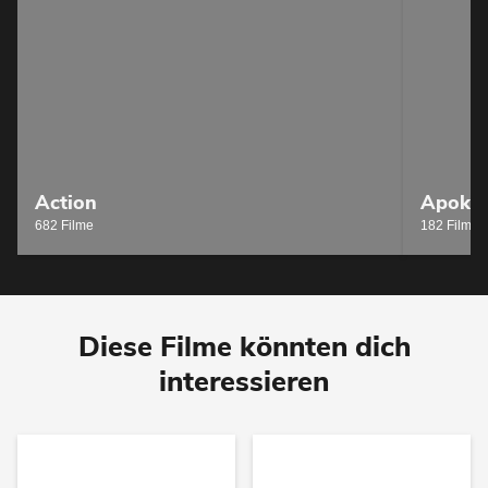
Action
Apokal
682 Filme
182 Filme
Diese Filme könnten dich
interessieren