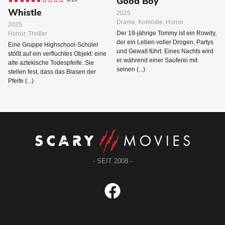
Good Boy
Whistle
2025
Drama, Komödie, Horror
2025
Der 19-jährige Tommy ist ein Rowdy,
Horror, Thriller
der ein Leben voller Drogen, Partys
Eine Gruppe Highschool-Schüler
und Gewalt führt. Eines Nachts wird
stößt auf ein verfluchtes Objekt: eine
er während einer Sauferei mit
alte aztekische Todespfeife. Sie
seinen (...)
stellen fest, dass das Blasen der
Pfeife (...)
- SEIT 2008 -