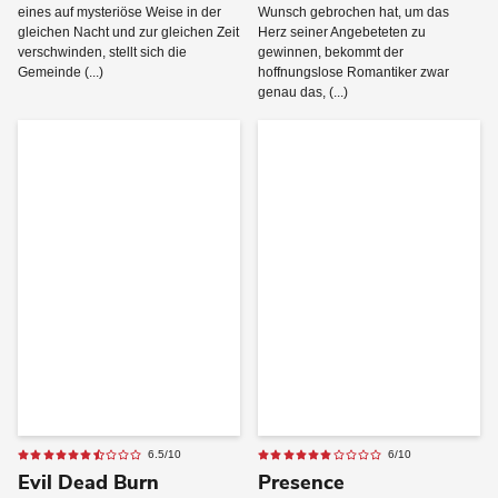
eines auf mysteriöse Weise in der
Wunsch gebrochen hat, um das
gleichen Nacht und zur gleichen Zeit
Herz seiner Angebeteten zu
verschwinden, stellt sich die
gewinnen, bekommt der
Gemeinde (...)
hoffnungslose Romantiker zwar
genau das, (...)
6.5/10
6/10
Evil Dead Burn
Presence