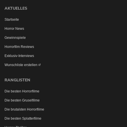
AKTUELLES
Startseite
Horror News
Gewinnspiele
Horrorfilm Reviews
Exklusiv-Interviews
Wunschliste erstellen
RANGLISTEN
Die besten Horrorfilme
Die besten Gruselfilme
Die brutalsten Horrorfilme
Möchtest du bei Neuigkeiten über Horrorfilme von uns
benachrichtigt werden?
Die besten Splatterfilme