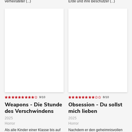
verheirateter (...)
Erde und ihre Beschützer (...)
9/10
8/10
Weapons - Die Stunde
Obsession - Du sollst
des Verschwindens
mich lieben
2025
2025
Horror
Horror
Als alle Kinder einer Klasse bis auf
Nachdem er den geheimnisvollen