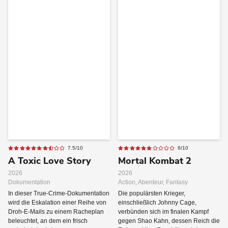
7.5/10
6/10
A Toxic Love Story
Mortal Kombat 2
2026
2026
Dokumentation
Action, Abenteur, Fantasy
In dieser True-Crime-Dokumentation
Die populärsten Krieger,
wird die Eskalation einer Reihe von
einschließlich Johnny Cage,
Droh-E-Mails zu einem Racheplan
verbünden sich im finalen Kampf
beleuchtet, an dem ein frisch
gegen Shao Kahn, dessen Reich die