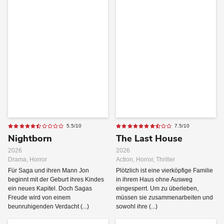
5.5/10
7.5/10
Nightborn
The Last House
2026
2026
Drama, Horror
Action, Horror, Thriller
Für Saga und ihren Mann Jon
Plötzlich ist eine vierköpfige Familie
beginnt mit der Geburt ihres Kindes
in ihrem Haus ohne Ausweg
ein neues Kapitel. Doch Sagas
eingesperrt. Um zu überleben,
Freude wird von einem
müssen sie zusammenarbeiten und
beunruhigenden Verdacht (...)
sowohl ihre (...)