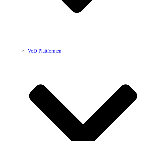
VoD Plattformen