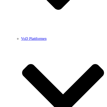
VoD Plattformen