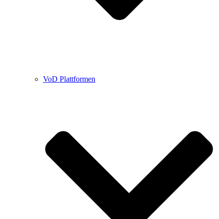
VoD Plattformen