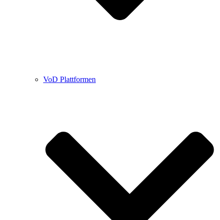
VoD Plattformen