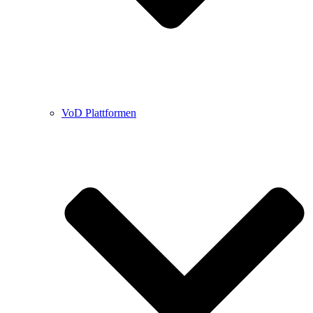
VoD Plattformen