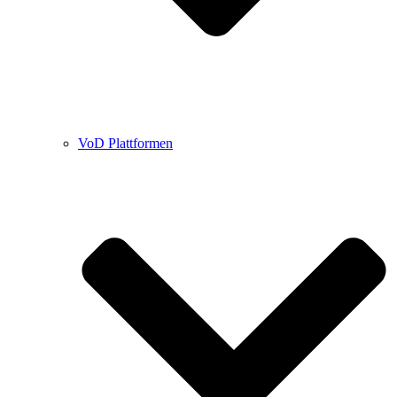
VoD Plattformen