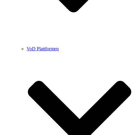
VoD Plattformen