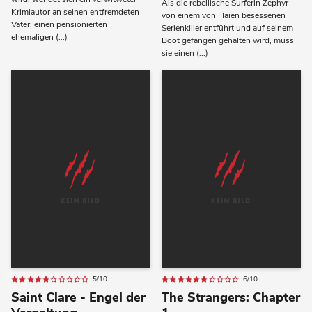
Als die rebellische Surferin Zephyr
Krimiautor an seinen entfremdeten
von einem von Haien besessenen
Vater, einen pensionierten
Serienkiller entführt und auf seinem
ehemaligen (...)
Boot gefangen gehalten wird, muss
sie einen (...)
5/10
6/10
Saint Clare - Engel der
The Strangers: Chapter