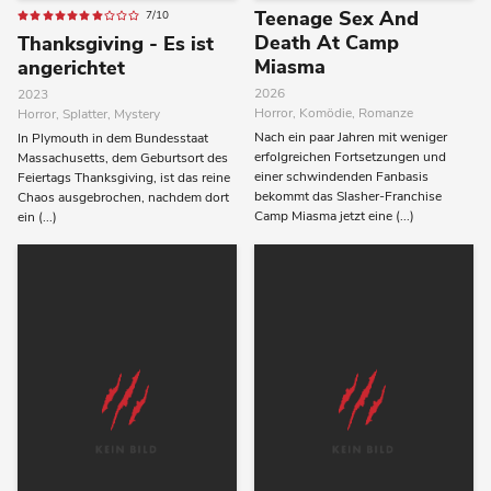
Teenage Sex And
7/10
Death At Camp
Thanksgiving - Es ist
Miasma
angerichtet
2026
2023
Horror, Komödie, Romanze
Horror, Splatter, Mystery
Nach ein paar Jahren mit weniger
In Plymouth in dem Bundesstaat
erfolgreichen Fortsetzungen und
Massachusetts, dem Geburtsort des
einer schwindenden Fanbasis
Feiertags Thanksgiving, ist das reine
bekommt das Slasher-Franchise
Chaos ausgebrochen, nachdem dort
Camp Miasma jetzt eine (...)
ein (...)