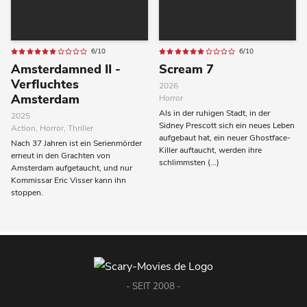
6/10
6/10
Amsterdamned II -
Scream 7
Verfluchtes
2026
Amsterdam
Horror
Als in der ruhigen Stadt, in der
2025
Sidney Prescott sich ein neues Leben
Action, Horror, Thriller
aufgebaut hat, ein neuer Ghostface-
Nach 37 Jahren ist ein Serienmörder
Killer auftaucht, werden ihre
erneut in den Grachten von
schlimmsten (...)
Amsterdam aufgetaucht, und nur
Kommissar Eric Visser kann ihn
stoppen.
- SEIT 2008 -