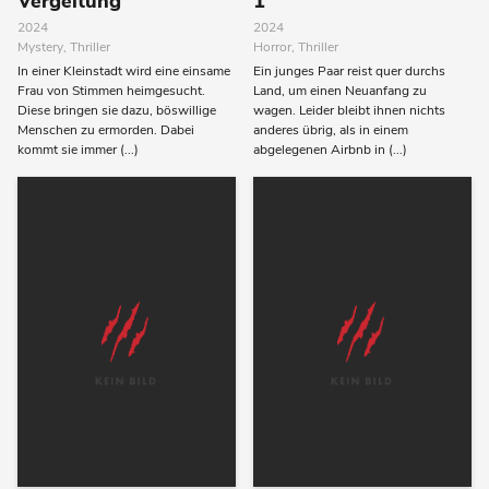
Vergeltung
1
2024
2024
Mystery, Thriller
Horror, Thriller
In einer Kleinstadt wird eine einsame
Ein junges Paar reist quer durchs
Frau von Stimmen heimgesucht.
Land, um einen Neuanfang zu
Diese bringen sie dazu, böswillige
wagen. Leider bleibt ihnen nichts
Menschen zu ermorden. Dabei
anderes übrig, als in einem
kommt sie immer (...)
abgelegenen Airbnb in (...)