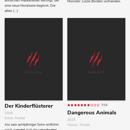
ähnlichen Maskenkiller verfolgt, der
Monster: Lizzie Borden vorhanden.
eine neue Mordserie beginnt. Die
alten (...)
Der Kinderflüsterer
7/10
Dangerous Animals
2026
Krimi, Thriller
2025
Als sein achtjähriger Sohn entführt
Horror, Thriller
wird, wendet sich ein verwitweter