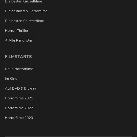
Die besten Gruselfilme
Die brutalsten Horrorfilme
Möchtest du bei Neuigkeiten über Horrorfilme von uns
benachrichtigt werden?
Die besten Splatterfilme
Horror-Thriller
Alle Ranglisten
FILMSTARTS
Neue Horrorfilme
Im Kino
Auf DVD & Blu-ray
Horrorfilme 2021
Horrorfilme 2022
Horrorfilme 2023