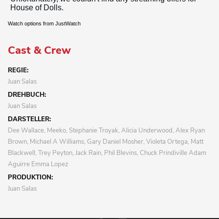
Watch options from JustWatch
Cast & Crew
REGIE:
Juan Salas
DREHBUCH:
Juan Salas
DARSTELLER:
Dee Wallace, Meeko, Stephanie Troyak, Alicia Underwood, Alex Ryan
Brown, Michael A Williams, Gary Daniel Mosher, Violeta Ortega, Matt
Blackwell, Trey Peyton, Jack Rain, Phil Blevins, Chuck Prindiville Adam
Aguirre Emma Lopez
PRODUKTION:
Juan Salas