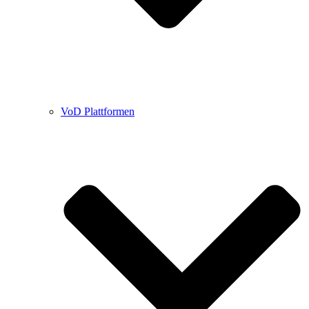
VoD Plattformen