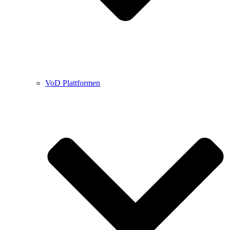
VoD Plattformen