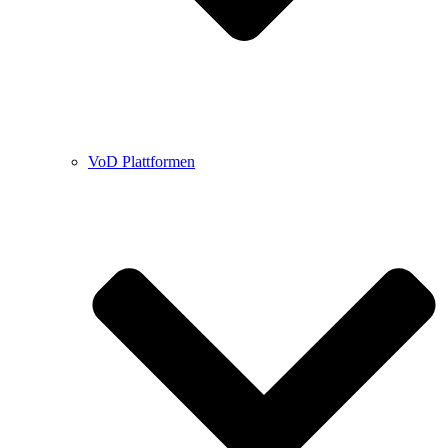
VoD Plattformen