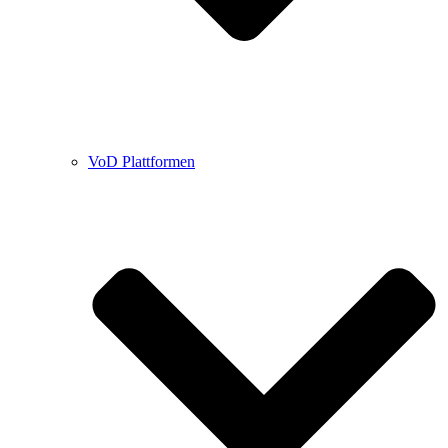
VoD Plattformen