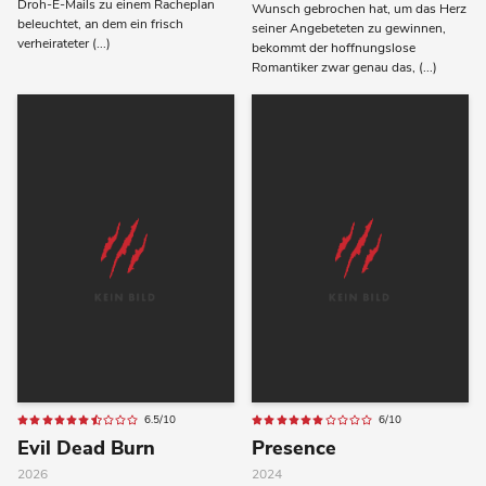
Droh-E-Mails zu einem Racheplan
Wunsch gebrochen hat, um das Herz
beleuchtet, an dem ein frisch
seiner Angebeteten zu gewinnen,
verheirateter (...)
bekommt der hoffnungslose
Romantiker zwar genau das, (...)
6.5/10
6/10
Evil Dead Burn
Presence
2026
2024