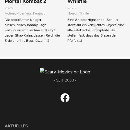
Mortal Kombat 2
Whistle
2026
2025
Action, Abenteur, Fantasy
Horror, Thriller
Die populärsten Krieger,
Eine Gruppe Highschool-Schüler
einschließlich Johnny Cage,
stößt auf ein verfluchtes Objekt: eine
verbünden sich im finalen Kampf
alte aztekische Todespfeife. Sie
gegen Shao Kahn, dessen Reich die
stellen fest, dass das Blasen der
Erde und ihre Beschützer (...)
Pfeife (...)
- SEIT 2008 -
AKTUELLES