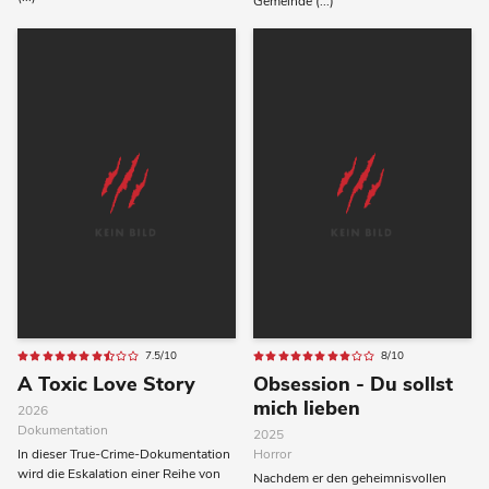
Gemeinde (...)
7.5/10
8/10
A Toxic Love Story
Obsession - Du sollst
mich lieben
2026
Dokumentation
2025
In dieser True-Crime-Dokumentation
Horror
wird die Eskalation einer Reihe von
Nachdem er den geheimnisvollen