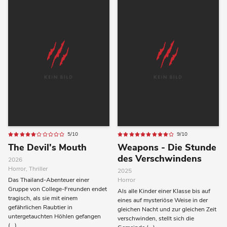
5/10
9/10
The Devil's Mouth
Weapons - Die Stunde
des Verschwindens
2026
Horror, Thriller
2025
Das Thailand-Abenteuer einer
Horror
Gruppe von College-Freunden endet
Als alle Kinder einer Klasse bis auf
tragisch, als sie mit einem
eines auf mysteriöse Weise in der
gefährlichen Raubtier in
gleichen Nacht und zur gleichen Zeit
untergetauchten Höhlen gefangen
verschwinden, stellt sich die
(...)