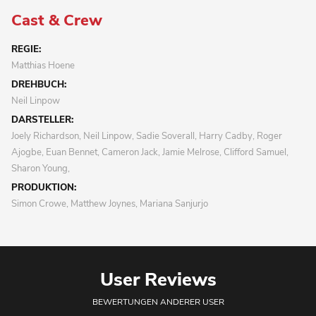
Cast & Crew
REGIE:
Matthias Hoene
DREHBUCH:
Neil Linpow
DARSTELLER:
Joely Richardson, Neil Linpow, Sadie Soverall, Harry Cadby, Roger
Ajogbe, Euan Bennet, Cameron Jack, Jamie Melrose, Clifford Samuel,
Sharon Young,
PRODUKTION:
Simon Crowe, Matthew Joynes, Mariana Sanjurjo
User Reviews
BEWERTUNGEN ANDERER USER