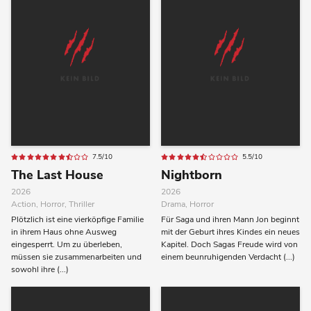
7.5/10
5.5/10
The Last House
Nightborn
2026
2026
Action, Horror, Thriller
Drama, Horror
Plötzlich ist eine vierköpfige Familie
Für Saga und ihren Mann Jon beginnt
in ihrem Haus ohne Ausweg
mit der Geburt ihres Kindes ein neues
eingesperrt. Um zu überleben,
Kapitel. Doch Sagas Freude wird von
müssen sie zusammenarbeiten und
einem beunruhigenden Verdacht (...)
sowohl ihre (...)