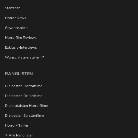
Startseite
Horror News
Gewinnspiele
Horrorfilm Reviews
Exklusiv-Interviews
Wunschliste erstellen
RANGLISTEN
Möchtest du bei Neuigkeiten über Horrorfilme von uns
Die besten Horrorfilme
benachrichtigt werden?
Die besten Gruselfilme
Die brutalsten Horrorfilme
Die besten Splatterfilme
Horror-Thriller
Alle Ranglisten