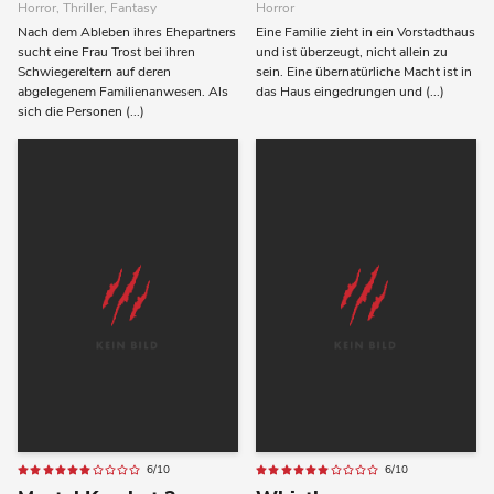
Horror, Thriller, Fantasy
Horror
Nach dem Ableben ihres Ehepartners
Eine Familie zieht in ein Vorstadthaus
sucht eine Frau Trost bei ihren
und ist überzeugt, nicht allein zu
Schwiegereltern auf deren
sein. Eine übernatürliche Macht ist in
abgelegenem Familienanwesen. Als
das Haus eingedrungen und (...)
sich die Personen (...)
6/10
6/10