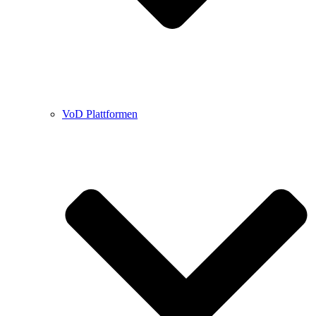
VoD Plattformen