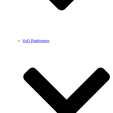
VoD Plattformen