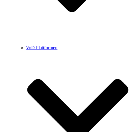
VoD Plattformen