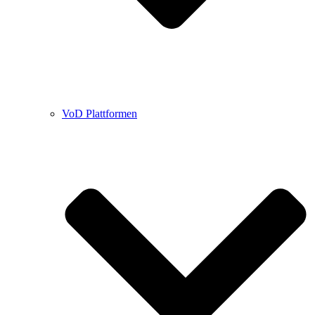
VoD Plattformen