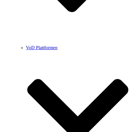
VoD Plattformen