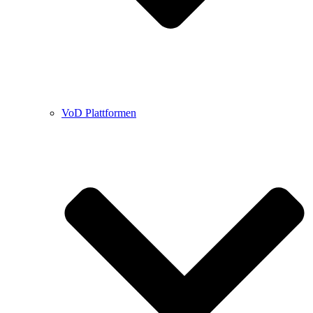
VoD Plattformen