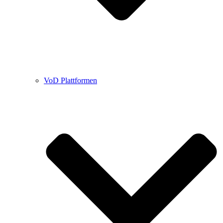
VoD Plattformen