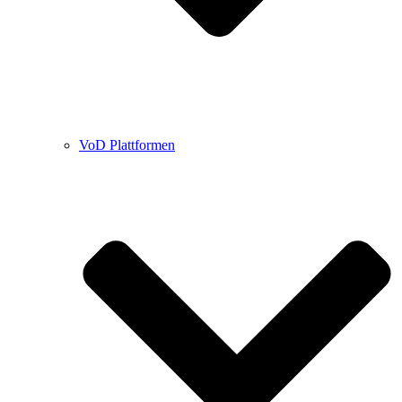
VoD Plattformen