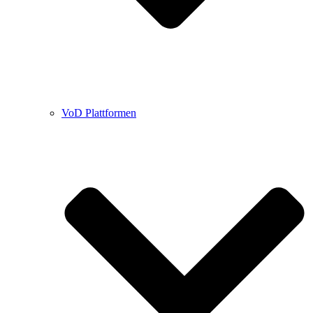
VoD Plattformen