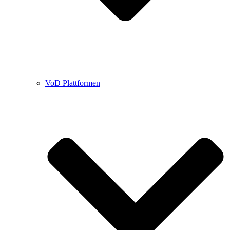
VoD Plattformen