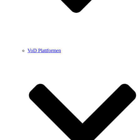
VoD Plattformen