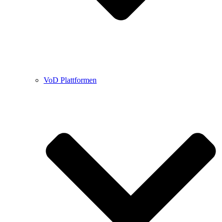
VoD Plattformen