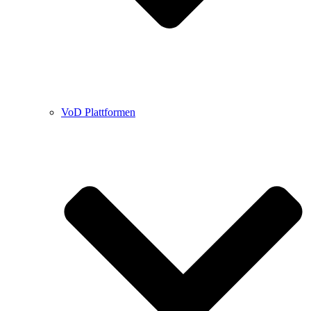
VoD Plattformen