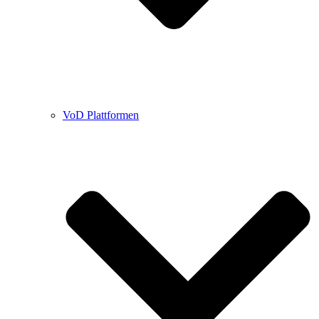
VoD Plattformen