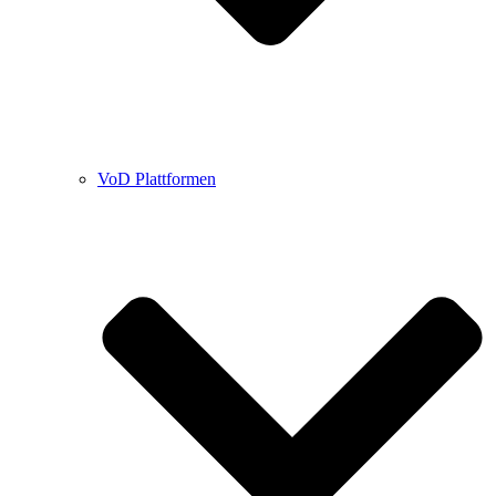
VoD Plattformen