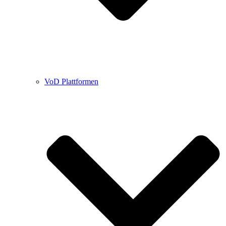
VoD Plattformen