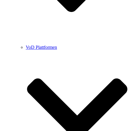
VoD Plattformen