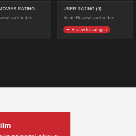
MOVIES RATING
USER RATING (0)
eview vorhanden
Keine Review vorhanden
Review hinzufügen
ilm