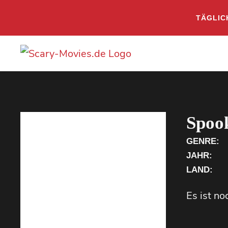
TÄGLIC
Spoo
GENRE:
JAHR:
LAND:
Es ist n