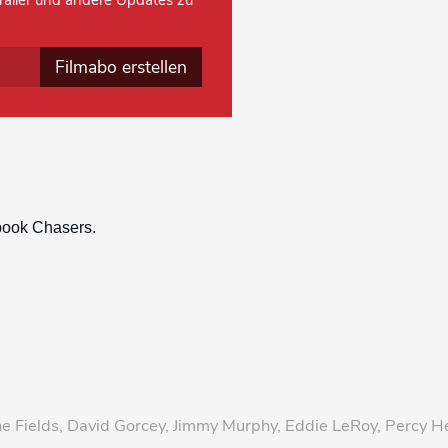
 Trailer und andere Updates zu
Filmabo erstellen
ne Fields, David Gorcey, Jimmy Murphy, Eddie LeRoy, Percy 