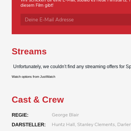
Wir schicken dir eine E-Mail, sobald es neue Filmstarts,
diesem Film gibt!
Streams
Watch options from JustWatch
Cast & Crew
George Blair
REGIE:
Huntz Hall, Stanley Clements, Darle
DARSTELLER: