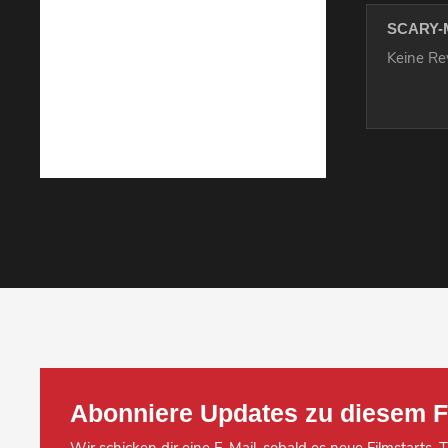
SCARY-
Keine R
Abonniere Updates zu diesem F