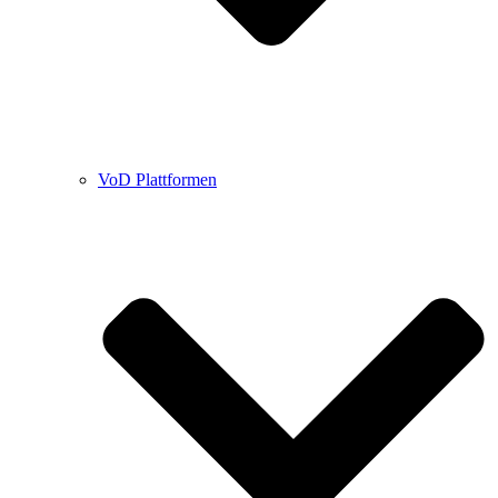
VoD Plattformen