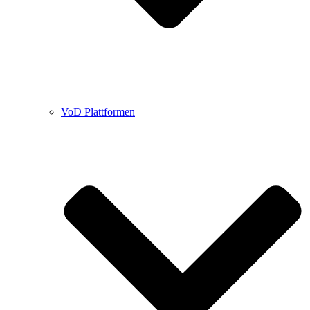
VoD Plattformen