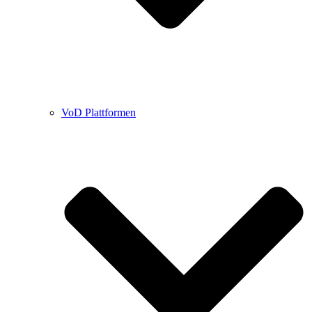
VoD Plattformen