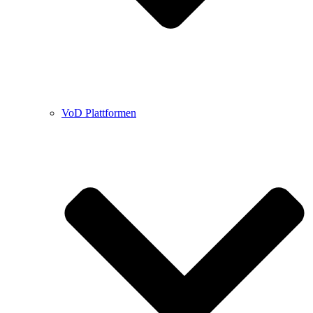
VoD Plattformen