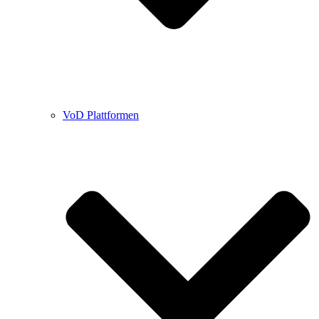
VoD Plattformen