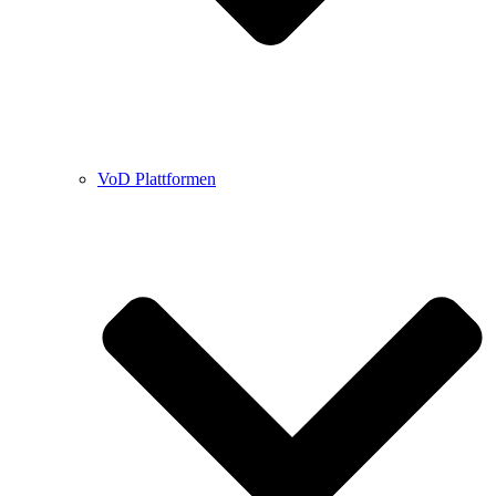
VoD Plattformen