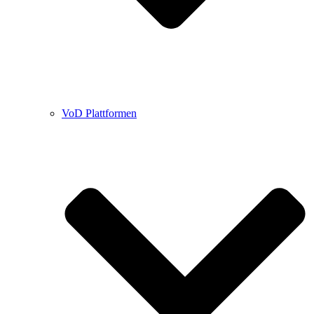
VoD Plattformen