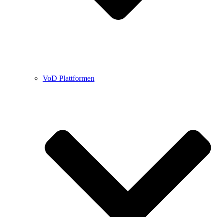
VoD Plattformen