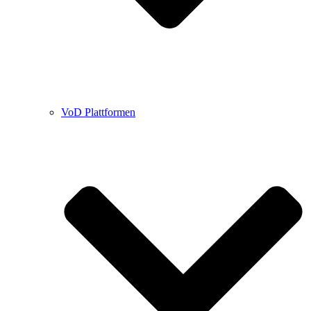
VoD Plattformen