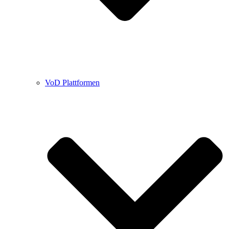
VoD Plattformen