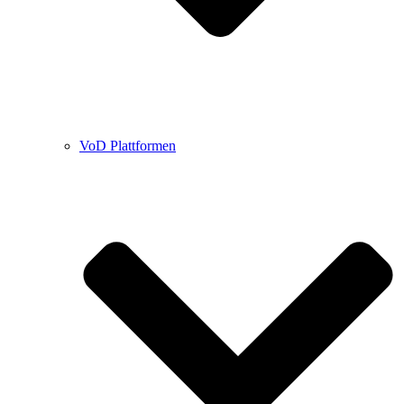
VoD Plattformen