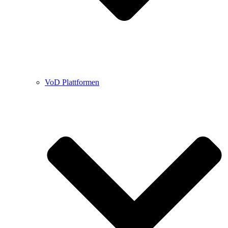
VoD Plattformen