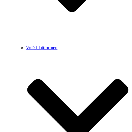
VoD Plattformen