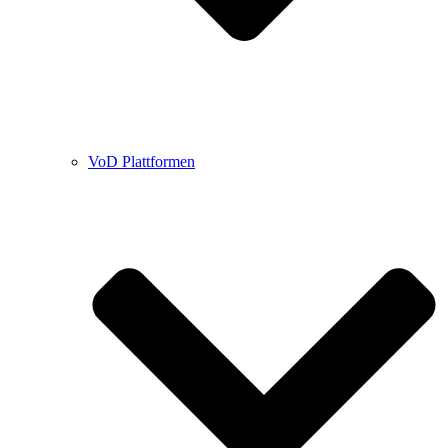
VoD Plattformen