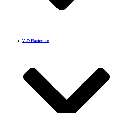
VoD Plattformen